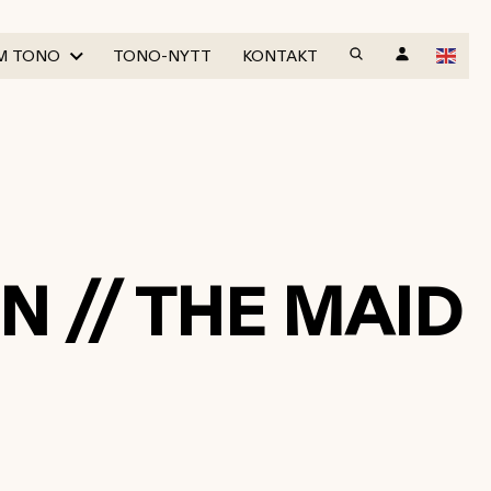
M TONO
TONO-NYTT
KONTAKT
N // THE MAID