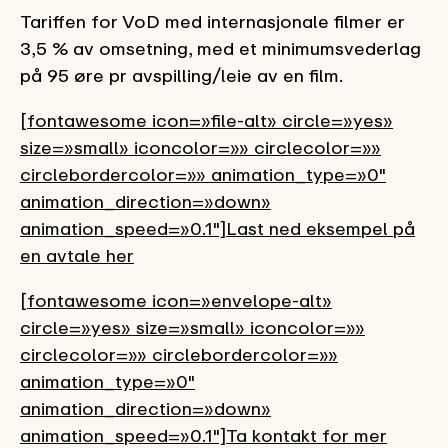
Tariffen for VoD med internasjonale filmer er
3,5 % av omsetning, med et minimumsvederlag
på 95 øre pr avspilling/leie av en film.
[fontawesome icon=»file-alt» circle=»yes»
size=»small» iconcolor=»» circlecolor=»»
circlebordercolor=»» animation_type=»0″
animation_direction=»down»
animation_speed=»0.1″]Last ned eksempel på
en avtale her
[fontawesome icon=»envelope-alt»
circle=»yes» size=»small» iconcolor=»»
circlecolor=»» circlebordercolor=»»
animation_type=»0″
animation_direction=»down»
animation_speed=»0.1″]Ta kontakt for mer