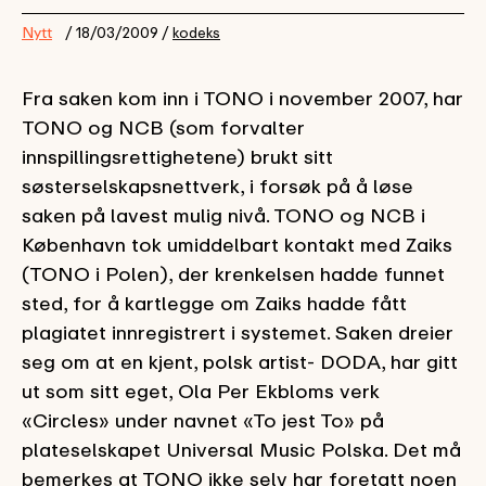
Nytt
/ 18/03/2009 /
kodeks
Fra saken kom inn i TONO i november 2007, har
TONO og NCB (som forvalter
innspillingsrettighetene) brukt sitt
søsterselskapsnettverk, i forsøk på å løse
saken på lavest mulig nivå. TONO og NCB i
København tok umiddelbart kontakt med Zaiks
(TONO i Polen), der krenkelsen hadde funnet
sted, for å kartlegge om Zaiks hadde fått
plagiatet innregistrert i systemet. Saken dreier
seg om at en kjent, polsk artist- DODA, har gitt
ut som sitt eget, Ola Per Ekbloms verk
«Circles» under navnet «To jest To» på
plateselskapet Universal Music Polska. Det må
bemerkes at TONO ikke selv har foretatt noen