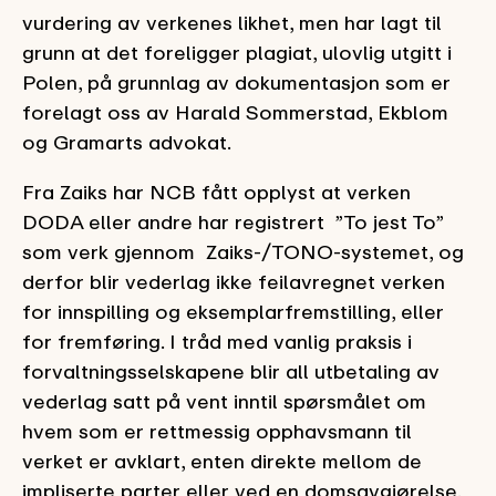
vurdering av verkenes likhet, men har lagt til
grunn at det foreligger plagiat, ulovlig utgitt i
Polen, på grunnlag av dokumentasjon som er
forelagt oss av Harald Sommerstad, Ekblom
og Gramarts advokat.
Fra Zaiks har NCB fått opplyst at verken
DODA eller andre har registrert ”To jest To”
som verk gjennom Zaiks-/TONO-systemet, og
derfor blir vederlag ikke feilavregnet verken
for innspilling og eksemplarfremstilling, eller
for fremføring. I tråd med vanlig praksis i
forvaltningsselskapene blir all utbetaling av
vederlag satt på vent inntil spørsmålet om
hvem som er rettmessig opphavsmann til
verket er avklart, enten direkte mellom de
impliserte parter eller ved en domsavgjørelse.