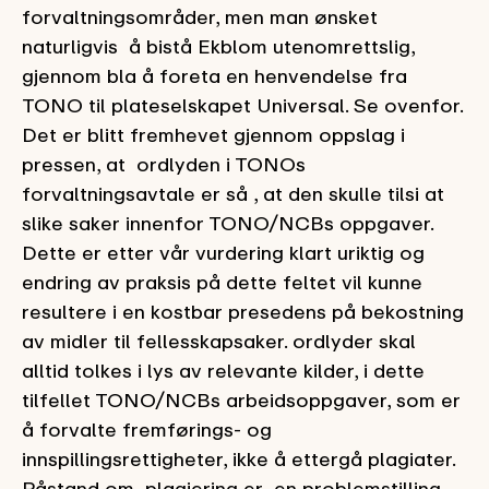
forvaltningsområder, men man ønsket
naturligvis å bistå Ekblom utenomrettslig,
gjennom bla å foreta en henvendelse fra
TONO til plateselskapet Universal. Se ovenfor.
Det er blitt fremhevet gjennom oppslag i
pressen, at ordlyden i TONOs
forvaltningsavtale er så , at den skulle tilsi at
slike saker innenfor TONO/NCBs oppgaver.
Dette er etter vår vurdering klart uriktig og
endring av praksis på dette feltet vil kunne
resultere i en kostbar presedens på bekostning
av midler til fellesskapsaker. ordlyder skal
alltid tolkes i lys av relevante kilder, i dette
tilfellet TONO/NCBs arbeidsoppgaver, som er
å forvalte fremførings- og
innspillingsrettigheter, ikke å ettergå plagiater.
Påstand om plagiering er en problemstilling