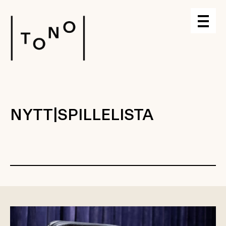
NYTT|SPILLELISTA