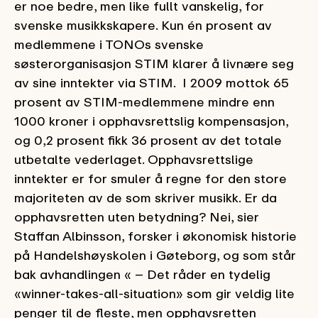
er noe bedre, men like fullt vanskelig, for
svenske musikkskapere. Kun én prosent av
medlemmene i TONOs svenske
søsterorganisasjon STIM klarer å livnære seg
av sine inntekter via STIM. I 2009 mottok 65
prosent av STIM-medlemmene mindre enn
1000 kroner i opphavsrettslig kompensasjon,
og 0,2 prosent fikk 36 prosent av det totale
utbetalte vederlaget. Opphavsrettslige
inntekter er for smuler å regne for den store
majoriteten av de som skriver musikk. Er da
opphavsretten uten betydning? Nei, sier
Staffan Albinsson, forsker i økonomisk historie
på Handelshøyskolen i Gøteborg, og som står
bak avhandlingen « – Det råder en tydelig
«winner-takes-all-situation» som gir veldig lite
penger til de fleste, men opphavsretten