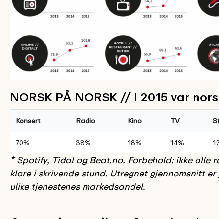
NORSK PÅ NORSK // I 2015 var nors
Konsert
Radio
Kino
TV
S
70%
38%
18%
14%
1
* Spotify, Tidal og Beat.no. Forbehold: ikke alle 
klare i skrivende stund. Utregnet gjennomsnitt er j
ulike tjenestenes markedsandel.