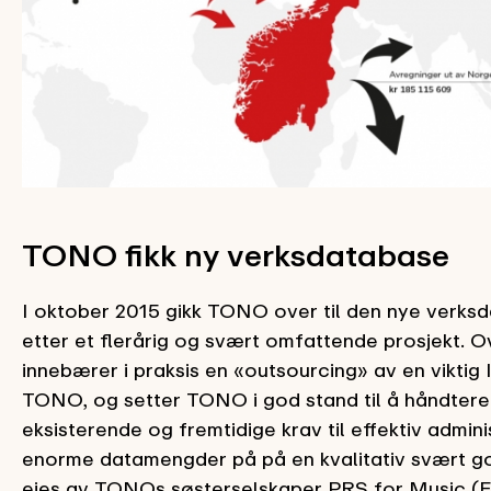
TONO fikk ny verksdatabase
I oktober 2015 gikk TONO over til den nye verks
etter et flerårig og svært omfattende prosjekt. 
innebærer i praksis en «outsourcing» av en viktig I
TONO, og setter TONO i god stand til å håndtere
eksisterende og fremtidige krav til effektiv admini
enorme datamengder på på en kvalitativ svært g
eies av TONOs søsterselskaper PRS for Music (E