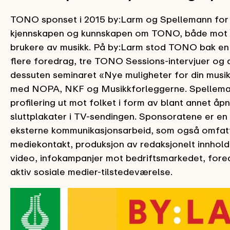
TONO sponset i 2015 by:Larm og Spellemann for
kjennskapen og kunnskapen om TONO, både mot 
brukere av musikk. På by:Larm stod TONO bak en
flere foredrag, tre TONO Sessions-intervjuer og 
dessuten seminaret «Nye muligheter for din mus
med NOPA, NKF og Musikkforleggerne. Spellem
profilering ut mot folket i form av blant annet åp
sluttplakater i TV-sendingen. Sponsoratene er e
eksterne kommunikasjonsarbeid, som også omfatt
mediekontakt, produksjon av redaksjonelt innhold 
video, infokampanjer mot bedriftsmarkedet, fore
aktiv sosiale medier-tilstedeværelse.