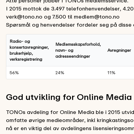
Åtte personer jobber i TONOs medlemsservice.
I 2015 mottok de 3.497 telefonhenvendelser, 4.200
verk@tono.no og 7.500 til medlem@tono.no
Spørsmål og henvendelser fordeler seg på disse
Radio- og
Medlemsskapsforhold,
konsertavregninger,
navn- og
Avregninger
brukerhjelp,
adresseendringer
verksregistrering
56%
24%
11%
God utvikling for Online Media
TONOs avdeling for Online Media ble i 2015 utvide
omfatte øvrige medieområder, inkl kringkastings
nå er en viktig del av avdelingens lisensieringsom