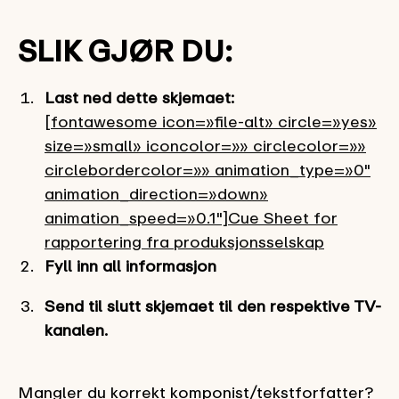
SLIK GJØR DU:
Last ned dette skjemaet:
[fontawesome icon=»file-alt» circle=»yes»
size=»small» iconcolor=»» circlecolor=»»
circlebordercolor=»» animation_type=»0″
animation_direction=»down»
animation_speed=»0.1″]Cue Sheet for
rapportering fra produksjonsselskap
Fyll inn all informasjon
Send til slutt skjemaet til den respektive TV-
kanalen.
Mangler du korrekt komponist/tekstforfatter?