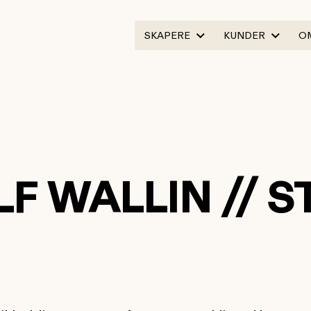
SKAPERE
KUNDER
O
LF WALLIN // 