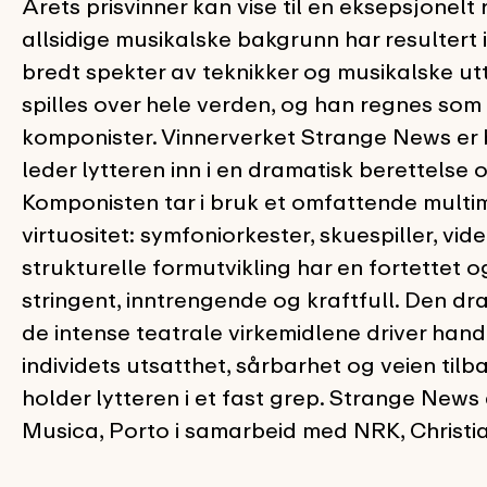
Årets prisvinner kan vise til en eksepsjonelt
allsidige musikalske bakgrunn har resultert
bredt spekter av teknikker og musikalske ut
spilles over hele verden, og han regnes so
komponister. Vinnerverket Strange News er 
leder lytteren inn i en dramatisk berettelse 
Komponisten tar i bruk et omfattende multi
virtuositet: symfoniorkester, skuespiller, v
strukturelle formutvikling har en fortettet 
stringent, inntrengende og kraftfull. Den 
de intense teatrale virkemidlene driver hand
individets utsatthet, sårbarhet og veien tilb
holder lytteren i et fast grep. Strange News
Musica, Porto i samarbeid med NRK, Christ