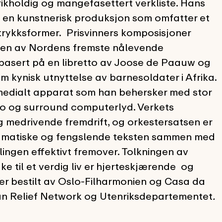
 rikholdig og mangefasettert verkliste. Hans
 i en kunstnerisk produksjon som omfatter et
trykksformer. Prisvinners komposisjoner
m en av Nordens fremste nålevende
basert på en libretto av Joose de Paauw og
om kynisk utnyttelse av barnesoldater i Afrika.
medialt apparat som han behersker med stor
ideo og surround computerlyd. Verkets
og medrivende fremdrift, og orkestersatsen er
dramatiske og fengslende teksten sammen med
lingen effektivt fremover. Tolkningen av
ake til et verdig liv er hjerteskjærende og
 er bestilt av Oslo-Filharmonien og Casa da
ian Relief Network og Utenriksdepartementet
.