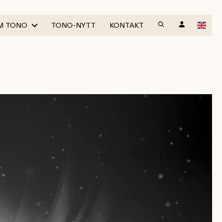
M TONO
TONO-NYTT
KONTAKT