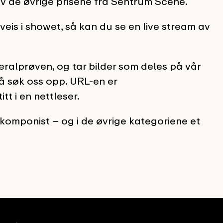
v de øvrige prisene fra Sentrum Scene.
veis i showet, så kan du se en live stream av
ralprøven, og tar bilder som deles på vår
så søk oss opp. URL-en er
t i en nettleser.
komponist – og i de øvrige kategoriene et