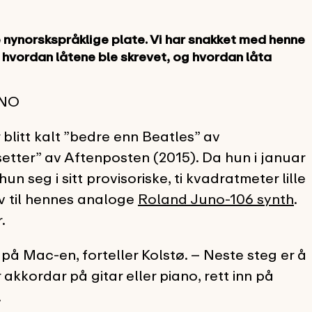
e nynorskspråklige plate. Vi har snakket med henne
vordan låtene ble skrevet, og hvordan låta
ONO
blitt kalt ”bedre enn Beatles” av
tter” av Aftenposten (2015). Da hun i januar
un seg i sitt provisoriske, ti kvadratmeter lille
v til hennes analoge
Roland Juno-106 synth
.
.
h på Mac-en, forteller Kolstø. – Neste steg er å
 akkordar på gitar eller piano, rett inn på
.