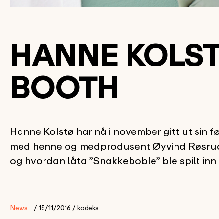
HANNE KOLSTØ
BOOTH
Hanne Kolstø har nå i november gitt ut sin f
med henne og medprodusent Øyvind Røsrud 
og hvordan låta ”Snakkeboble” ble spilt inn i
News
/ 15/11/2016 /
kodeks