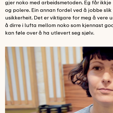
gjer noko med arbeidsmetoden. Eg får ikkje mu
og polere. Ein annan fordel ved å jobbe slik er
usikkerheit. Det er viktigare for meg å vere us
å dirre i lufta mellom noko som kjennast g
kan føle over å ha utlevert seg sjølv.