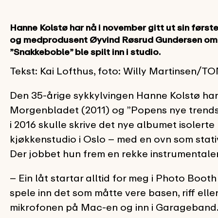
Hanne Kolstø har nå i november gitt ut sin først
og medprodusent Øyvind Røsrud Gundersen om h
”Snakkeboble” ble spilt inn i studio.
Tekst: Kai Lofthus, foto: Willy Martinsen/T
Den 35-årige sykkylvingen Hanne Kolstø har 
Morgenbladet (2011) og ”Popens nye trendse
i 2016 skulle skrive det nye albumet isolerte h
kjøkkenstudio i Oslo – med en ovn som stati
Der jobbet hun frem en rekke instrumentaler
– Ein låt startar alltid for meg i Photo Boot
spele inn det som måtte vere basen, riff eller
mikrofonen på Mac-en og inn i Garageband