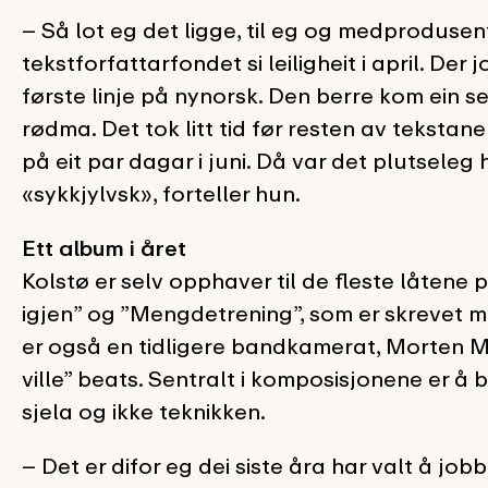
– Så lot eg det ligge, til eg og medproduse
tekstforfattarfondet si leiligheit i april. De
første linje på nynorsk. Den berre kom ein se
rødma. Det tok litt tid før resten av teksta
på eit par dagar i juni. Då var det plutseleg
«sykkjylvsk», forteller hun.
Ett album i året
Kolstø er selv opphaver til de fleste låten
igjen” og ”Mengdetrening”, som er skrevet
er også en tidligere bandkamerat, Morten Mar
ville” beats. Sentralt i komposisjonene er å
sjela og ikke teknikken.
– Det er difor eg dei siste åra har valt å jobbe