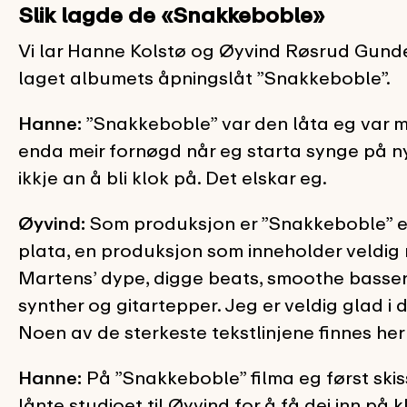
Slik lagde de «Snakkeboble»
Vi lar Hanne Kolstø og Øyvind Røsrud Gund
laget albumets åpningslåt ”Snakkeboble”.
Hanne:
”Snakkeboble” var den låta eg var m
enda meir fornøgd når eg starta synge på ny
ikkje an å bli klok på. Det elskar eg.
Øyvind:
Som produksjon er ”Snakkeboble” en 
plata, en produksjon som inneholder veldig m
Martens’ dype, digge beats, smoothe basser 
synther og gitartepper. Jeg er veldig glad i den
Noen av de sterkeste tekstlinjene finnes her 
Hanne:
På ”Snakkeboble” filma eg først skiss
lånte studioet til Øyvind for å få dei inn p