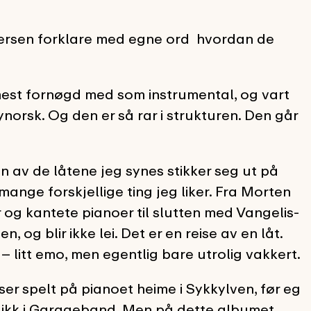
ersen forklare med egne ord hvordan de
est fornøgd med som instrumental, og vart
norsk. Og den er så rar i strukturen. Den går
av de låtene jeg synes stikker seg ut på
ange forskjellige ting jeg liker. Fra Morten
og kantete pianoer til slutten med Vangelis-
, og blir ikke lei. Det er en reise av en låt.
– litt emo, men egentlig bare utrolig vakkert.
er spelt på pianoet heime i Sykkylven, før eg
å klikk i Garageband. Men på dette albumet