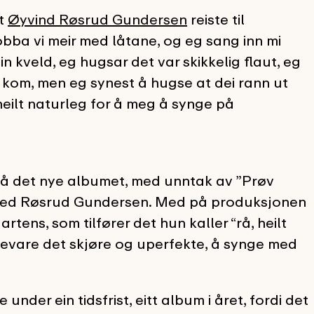
nt
Øyvind Røsrud Gundersen
reiste til
r jobba vi meir med låtane, og eg sang inn mi
in kveld, eg hugsar det var skikkelig flaut, eg
ne kom, men eg synest å hugse at dei rann ut
 heilt naturleg for å meg å synge på
e på det nye albumet, med unntak av ”Prøv
 med Røsrud Gundersen. Med på produksjonen
tens, som tilfører det hun kaller “rå, heilt
 bevare det skjøre og uperfekte, å synge med
 under ein tidsfrist, eitt album i året, fordi det