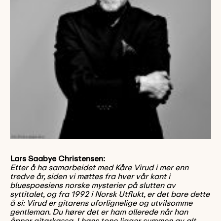
Lars Saabye Christensen:
Etter å ha samarbeidet med Kåre Virud i mer enn
tredve år, siden vi møttes fra hver vår kant i
bluespoesiens norske mysterier på slutten av
syttitalet, og fra 1992 i Norsk Utflukt, er det bare dette
å si: Virud er gitarens uforlignelige og utvilsomme
gentleman. Du hører det er ham allerede når han
åpner gitarkassa. I hans tone ligger summen av alt