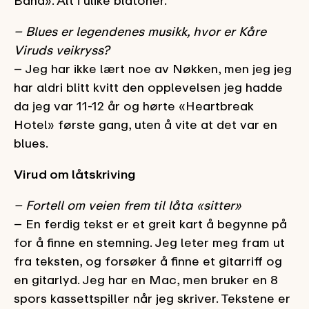
Band». Alt i ulike blåtoner.
– Blues er legendenes musikk, hvor er Kåre
Viruds veikryss?
– Jeg har ikke lært noe av Nøkken, men jeg jeg
har aldri blitt kvitt den opplevelsen jeg hadde
da jeg var 11-12 år og hørte «Heartbreak
Hotel» første gang, uten å vite at det var en
blues.
Virud om låtskriving
– Fortell om veien frem til låta «sitter»
– En ferdig tekst er et greit kart å begynne på
for å finne en stemning. Jeg leter meg fram ut
fra teksten, og forsøker å finne et gitarriff og
en gitarlyd. Jeg har en Mac, men bruker en 8
spors kassettspiller når jeg skriver. Tekstene er