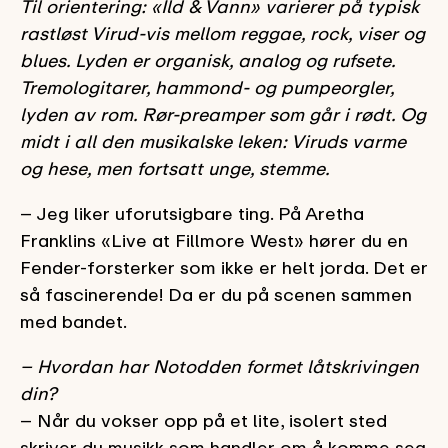
Til orientering: «Ild & Vann» varierer på typisk
rastløst Virud-vis mellom reggae, rock, viser og
blues. Lyden er organisk, analog og rufsete.
Tremologitarer, hammond- og pumpeorgler,
lyden av rom. Rør-preamper som går i rødt. Og
midt i all den musikalske leken: Viruds varme
og hese, men fortsatt unge, stemme.
– Jeg liker uforutsigbare ting. På Aretha
Franklins «Live at Fillmore West» hører du en
Fender-forsterker som ikke er helt jorda. Det er
så fascinerende! Da er du på scenen sammen
med bandet.
– Hvordan har Notodden formet låtskrivingen
din?
– Når du vokser opp på et lite, isolert sted
skriver du musikk som handler om å komme seg