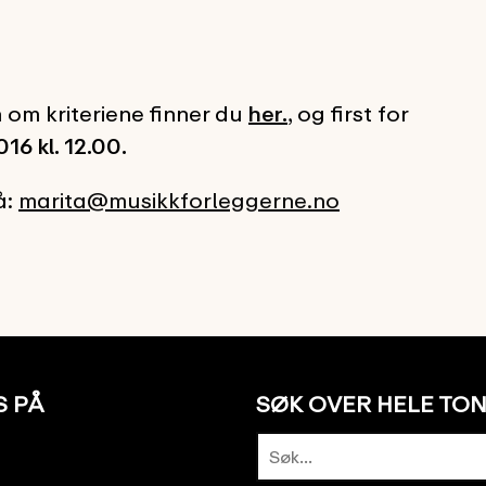
 om kriteriene finner du
her.
, og first for
16 kl. 12.00.
å:
marita@musikkforleggerne.no
S PÅ
SØK OVER HELE TO