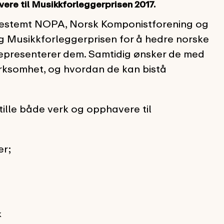
vere til Musikkforleggerprisen 2017.
estemt NOPA, Norsk Komponistforening og
g Musikkforleggerprisen for å hedre norske
representerer dem. Samtidig ønsker de med
rksomhet, og hvordan de kan bistå
tille både verk og opphavere til
er;
k