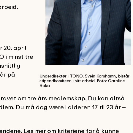
arbeid.
20. april
 i minst tre
snittlig
 år på
Underdirektør i TONO, Svein Korshamn, bistår
stipendkomiteen i sitt arbeid. Foto: Caroline
Roka
 kravet om tre års medlemskap. Du kan altså
em. Du må dog være i alderen 17 til 23 år –
endene. Les mer om kriteriene for å kunne