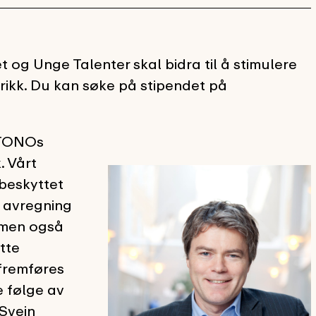
og Unge Talenter skal bidra til å stimulere
yrikk. Du kan søke på stipendet på
v TONOs
. Vårt
 beskyttet
g avregning
, men også
tte
 fremføres
e følge av
 Svein