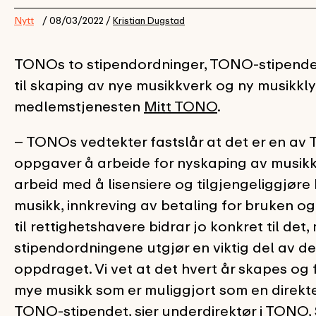
Nytt
/ 08/03/2022 /
Kristian Dugstad
TONOs to stipendordninger, TONO-stipendet 
til skaping av nye musikkverk og ny musikkl
medlemstjenesten
Mitt TONO
.
– TONOs vedtekter fastslår at det er en a
oppgaver å arbeide for nyskaping av musikk
arbeid med å lisensiere og tilgjengeliggjøre
musikk, innkreving av betaling for bruken o
til rettighetshavere bidrar jo konkret til det
stipendordningene utgjør en viktig del av de
oppdraget. Vi vet at det hvert år skapes og
mye musikk som er muliggjort som en direkt
TONO-stipendet, sier underdirektør i TONO,