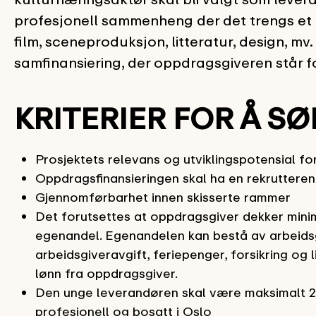
profesjonell sammenheng der det trengs et k
film, sceneproduksjon, litteratur, design, m
samfinansiering, der oppdragsgiveren står f
KRITERIER FOR Å SØ
Prosjektets relevans og utviklingspotensial f
Oppdragsfinansieringen skal ha en rekruttere
Gjennomførbarhet innen skisserte rammer
Det forutsettes at oppdragsgiver dekker min
egenandel. Egenandelen kan bestå av arbeidsgive
arbeidsgiveravgift, feriepenger, forsikring o
lønn fra oppdragsgiver.
Den unge leverandøren skal være maksimalt 28 
profesjonell og bosatt i Oslo