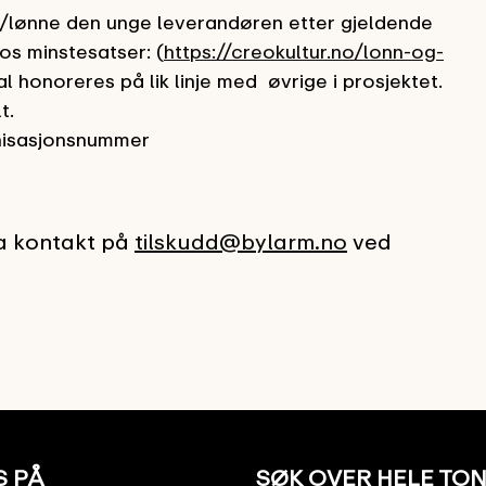
/lønne den unge leverandøren etter gjeldende
eos minstesatser: (
https://creokultur.no/lonn-og-
l honoreres på lik linje med øvrige i prosjektet.
t.
anisasjonsnummer
 ta kontakt på
tilskudd@bylarm.no
ved
S PÅ
SØK OVER HELE TO