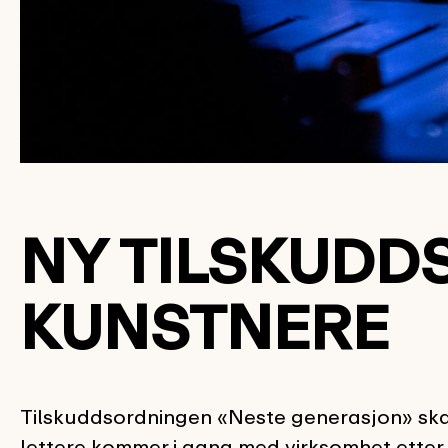
NY TILSKUDD
KUNSTNERE
Tilskuddsordningen «Neste generasjon» skal 
lettere kommer i gang med virksomhet etter