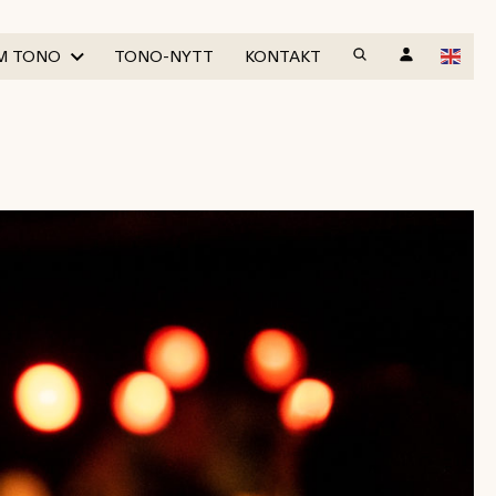
M TONO
TONO-NYTT
KONTAKT