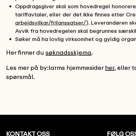
Oppdragsgiver skal som hovedregel honorere
tariffavtaler, eller der det ikke finnes etter Cr
arbeidsvilkar/frilanssatser/
). Leverandøren ska
Avvik fra hovedregelen skal begrunnes særskil
Søker må ha lovlig virksomhet og gyldig org
Her finner du
søknadsskjema
.
Les mer på by:larms hjemmesider
her
, eller
spørsmål.
KONTAKT OSS
FØLG OS