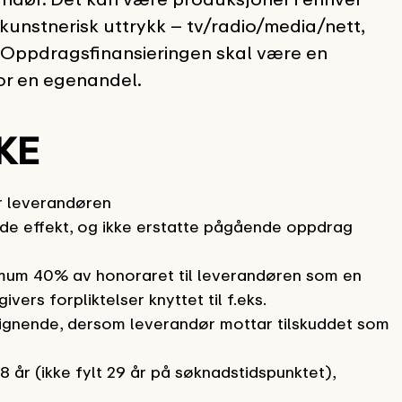
unstnerisk uttrykk – tv/radio/media/nett,
v. Oppdragsfinansieringen skal være en
or en egenandel.
KE
or leverandøren
nde effekt, og ikke erstatte pågående oppdrag
imum 40% av honoraret til leverandøren som en
rs forpliktelser knyttet til f.eks.
g lignende, dersom leverandør mottar tilskuddet som
år (ikke fylt 29 år på søknadstidspunktet),