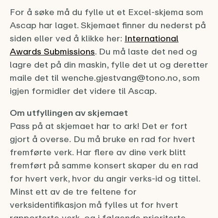
For å søke må du fylle ut et Excel-skjema som
Ascap har laget. Skjemaet finner du nederst på
siden eller ved å klikke her:
International
Awards Submissions
. Du må laste det ned og
lagre det på din maskin, fylle det ut og deretter
maile det til wenche.gjestvang@tono.no, som
igjen formidler det videre til Ascap.
Om utfyllingen av skjemaet
Pass på at skjemaet har to ark! Det er fort
gjort å overse. Du må bruke en rad for hvert
fremførte verk. Har flere av dine verk blitt
fremført på samme konsert skaper du en rad
for hvert verk, hvor du angir verks-id og tittel.
Minst ett av de tre feltene for
verksidentifikasjon må fylles ut for hvert
rapporterte verk, og i følgende prioriterte