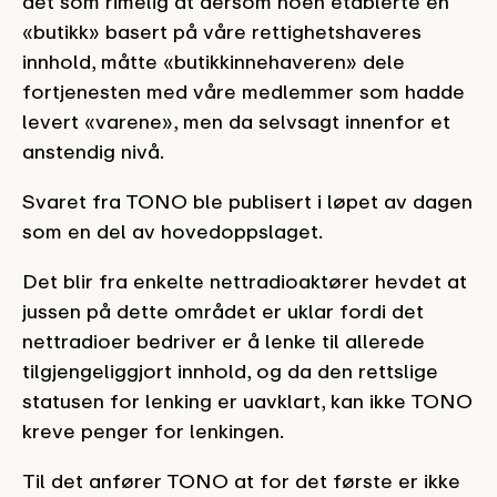
det som rimelig at dersom noen etablerte en
«butikk» basert på våre rettighetshaveres
innhold, måtte «butikkinnehaveren» dele
fortjenesten med våre medlemmer som hadde
levert «varene», men da selvsagt innenfor et
anstendig nivå.
Svaret fra TONO ble publisert i løpet av dagen
som en del av hovedoppslaget.
Det blir fra enkelte nettradioaktører hevdet at
jussen på dette området er uklar fordi det
nettradioer bedriver er å lenke til allerede
tilgjengeliggjort innhold, og da den rettslige
statusen for lenking er uavklart, kan ikke TONO
kreve penger for lenkingen.
Til det anfører TONO at for det første er ikke