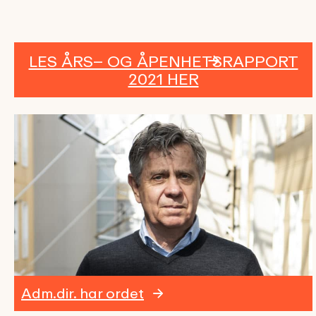
LES ÅRS– OG ÅPENHETSRAPPORT
2021 HER
Adm.dir. har ordet