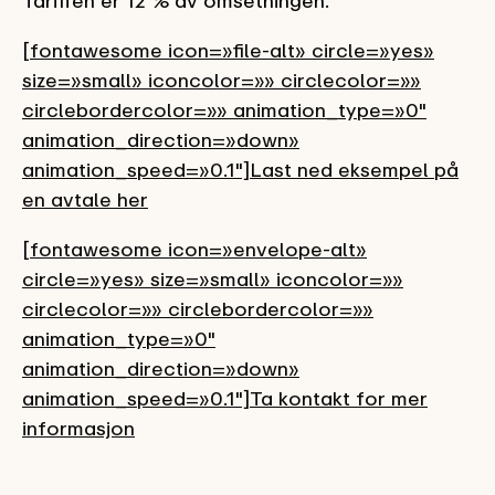
Tariffen er 12 % av omsetningen.
[fontawesome icon=»file-alt» circle=»yes»
size=»small» iconcolor=»» circlecolor=»»
circlebordercolor=»» animation_type=»0″
animation_direction=»down»
animation_speed=»0.1″]Last ned eksempel på
en avtale her
[fontawesome icon=»envelope-alt»
circle=»yes» size=»small» iconcolor=»»
circlecolor=»» circlebordercolor=»»
animation_type=»0″
animation_direction=»down»
animation_speed=»0.1″]Ta kontakt for mer
informasjon