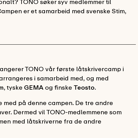
asjonalt? TONO søker syv medlemmer til
 Campen er et samarbeid med svenske Stim,
rrangerer TONO vår første låtskrivercamp i
arrangeres i samarbeid med, og med
im
, tyske
GEMA
og finske
Teosto
.
e med på denne campen. De tre andre
r hver. Dermed vil TONO-medlemmene som
mmen med låtskriverne fra de andre