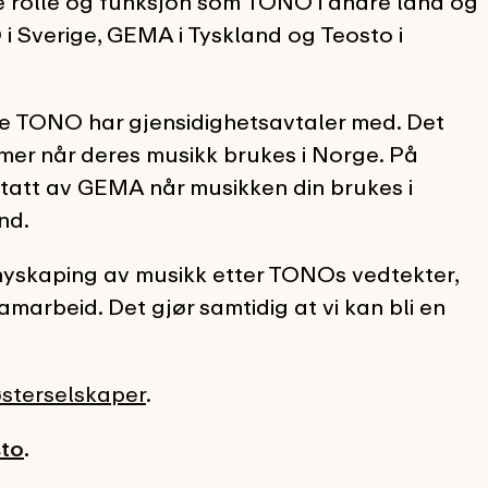
 rolle og funksjon som TONO i andre land og
i Sverige, GEMA i Tyskland og Teosto i
ne TONO har gjensidighetsavtaler med. Det
er når deres musikk brukes i Norge. På
tt av GEMA når musikken din brukes i
nd.
nyskaping av musikk etter TONOs vedtekter,
amarbeid. Det gjør samtidig at vi kan bli en
sterselskaper
.
to
.