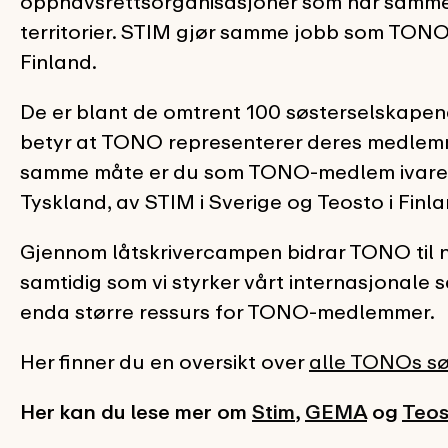
opphavsrettsorganisasjoner som har samme
territorier. STIM gjør samme jobb som TONO 
Finland.
De er blant de omtrent 100 søsterselskape
betyr at TONO representerer deres medlemm
samme måte er du som TONO-medlem ivareta
Tyskland, av STIM i Sverige og Teosto i Finla
Gjennom låtskrivercampen bidrar TONO til 
samtidig som vi styrker vårt internasjonale s
enda større ressurs for TONO-medlemmer.
Her finner du en oversikt over
alle TONOs sø
Her kan du lese mer om
Stim
,
GEMA
og
Teos