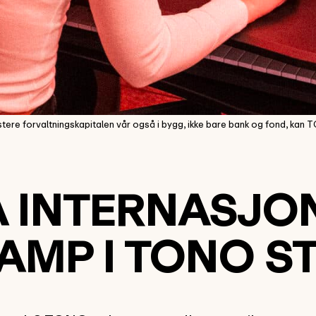
ere forvaltningskapitalen vår også i bygg, ikke bare bank og fond, kan
Å INTERNASJO
AMP I TONO S