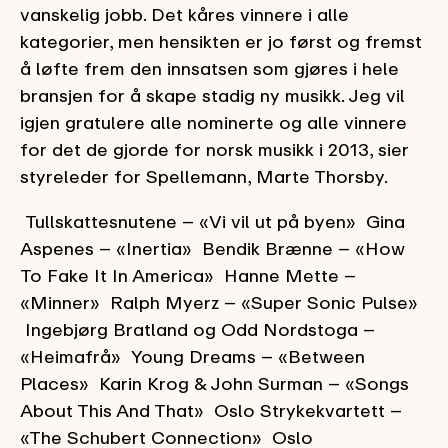
vanskelig jobb. Det kåres vinnere i alle
kategorier, men hensikten er jo først og fremst
å løfte frem den innsatsen som gjøres i hele
bransjen for å skape stadig ny musikk. Jeg vil
igjen gratulere alle nominerte og alle vinnere
for det de gjorde for norsk musikk i 2013, sier
styreleder for Spellemann, Marte Thorsby.
Tullskattesnutene – «Vi vil ut på byen» Gina
Aspenes – «Inertia» Bendik Brænne – «How
To Fake It In America» Hanne Mette –
«Minner» Ralph Myerz – «Super Sonic Pulse»
Ingebjørg Bratland og Odd Nordstoga –
«Heimafrå» Young Dreams – «Between
Places» Karin Krog & John Surman – «Songs
About This And That» Oslo Strykekvartett –
«The Schubert Connection» Oslo