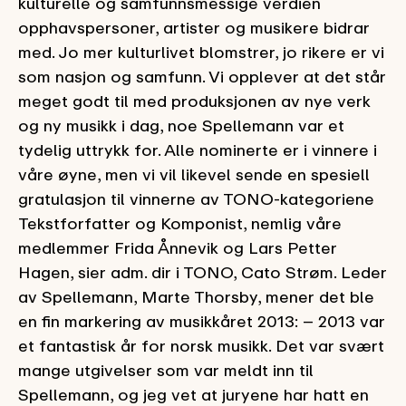
kulturelle og samfunnsmessige verdien
opphavspersoner, artister og musikere bidrar
med. Jo mer kulturlivet blomstrer, jo rikere er vi
som nasjon og samfunn. Vi opplever at det står
meget godt til med produksjonen av nye verk
og ny musikk i dag, noe Spellemann var et
tydelig uttrykk for. Alle nominerte er i vinnere i
våre øyne, men vi vil likevel sende en spesiell
gratulasjon til vinnerne av TONO-kategoriene
Tekstforfatter og Komponist, nemlig våre
medlemmer Frida Ånnevik og Lars Petter
Hagen, sier adm. dir i TONO, Cato Strøm. Leder
av Spellemann, Marte Thorsby, mener det ble
en fin markering av musikkåret 2013: – 2013 var
et fantastisk år for norsk musikk. Det var svært
mange utgivelser som var meldt inn til
Spellemann, og jeg vet at juryene har hatt en