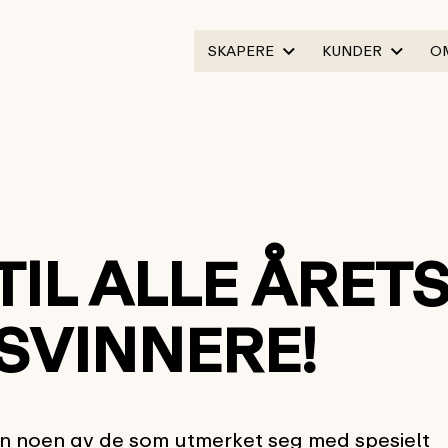
SKAPERE
KUNDER
O
IL ALLE ÅRET
SVINNERE!
en noen av de som utmerket seg med spesielt