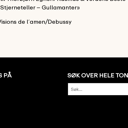
«Stjerneteller – Gullamanter»
isions de l´amen/Debussy
S PÅ
SØK OVER HELE TO