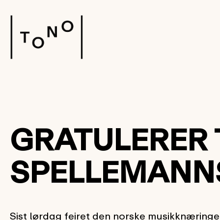
GRATULERER T
SPELLEMANN
Sist lørdag feiret den norske musikknæring