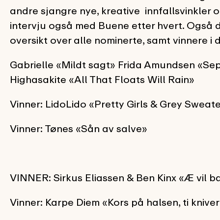
andre sjangre nye, kreative innfallsvinkler og
intervju også med Buene etter hvert. Også d
oversikt over alle nominerte, samt vinnere i 
Gabrielle «Mildt sagt» Frida Amundsen «S
Highasakite «All That Floats Will Rain»
Vinner: LidoLido «Pretty Girls & Grey Sweat
Vinner: Tønes «Sån av salve»
VINNER: Sirkus Eliassen & Ben Kinx «Æ vil b
Vinner: Karpe Diem «Kors på halsen, ti kniver 