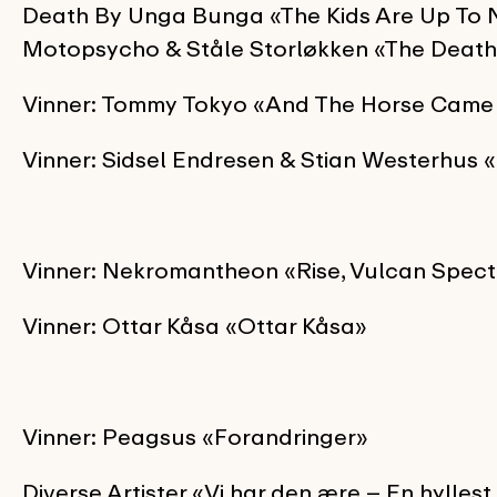
Death By Unga Bunga «The Kids Are Up To 
Motopsycho & Ståle Storløkken «The Death
Vinner: Tommy Tokyo «And The Horse Came 
Vinner: Sidsel Endresen & Stian Westerhus
Vinner: Nekromantheon «Rise, Vulcan Spect
Vinner: Ottar Kåsa «Ottar Kåsa»
Vinner: Peagsus «Forandringer»
Diverse Artister «Vi har den ære – En hylle