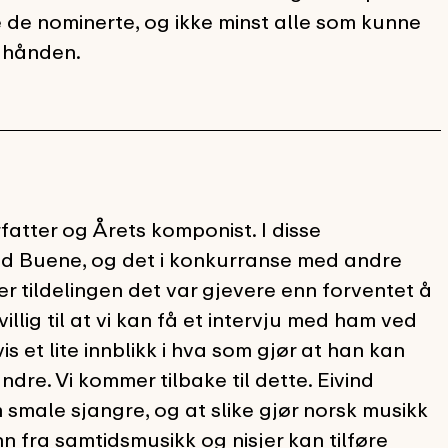
le de nominerte, og ikke minst alle som kunne
i hånden.
atter og Årets komponist. I disse
nd Buene, og det i konkurranse med andre
er tildelingen det var gjevere enn forventet å
llig til at vi kan få et intervju med ham ved
s et lite innblikk i hva som gjør at han kan
dre. Vi kommer tilbake til dette. Eivind
smale sjangre, og at slike gjør norsk musikk
 fra samtidsmusikk og nisjer kan tilføre