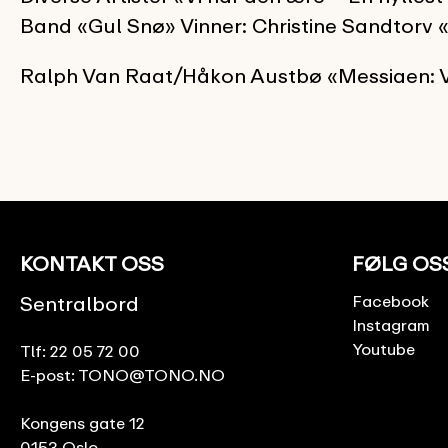
Band «Gul Snø» Vinner: Christine Sandtorv 
Ralph Van Raat/Håkon Austbø «Messiaen: V
KONTAKT OSS
FØLG OS
Sentralbord
Facebook
Instagram
Youtube
Tlf:
22 05 72 00
E-post:
TONO@TONO.NO
Kongens gate 12
0153 Oslo