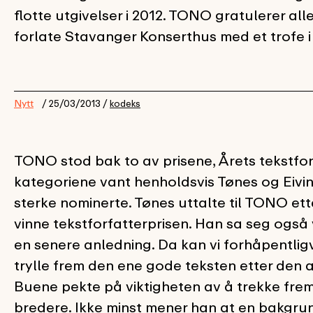
flotte utgivelser i 2012. TONO gratulerer al
forlate Stavanger Konserthus med et trofe 
Nytt
/ 25/03/2013 /
kodeks
TONO stod bak to av prisene, Årets tekstforf
kategoriene vant henholdsvis Tønes og Eivi
sterke nominerte. Tønes uttalte til TONO ett
vinne tekstforfatterprisen. Han sa seg også vi
en senere anledning. Da kan vi forhåpentligvi
trylle frem den ene gode teksten etter den an
Buene pekte på viktigheten av å trekke frem 
bredere. Ikke minst mener han at en bakgrunn