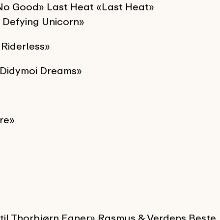
No Good» Last Heat «Last Heat»
 Defying Unicorn»
Riderless»
 «Didymoi Dreams»
re»
st til Thorbjørn Egner» Rasmus & Verdens Beste