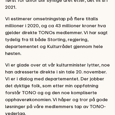
først for alvor blir synlige året etter, det vil si i
2021.
Vi estimerer omsetningstap på flere titalls
millioner i 2020, og ca 43 millioner kroner hva
gjelder direkte TONOs medlemmer. Vi har sagt
tydelig fra til både Storting, regjering,
departementet og Kulturrådet gjennom hele
høsten.
Vi er glade over at vår kulturminister lytter, noe
han adresserte direkte i sin tale 20. november.
Vi er i dialog med departementet. Der jobber
det dyktige folk, som etter min oppfatning
forstår TONO og og den noe kompliserte
opphaverøkonomien. Vi håper og tror på gode
løsninger på våre medlemmers tap av TONO-
vederlag.