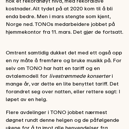
nok et rekordhøyt nivå, med rekordlave
kostnader. Alt tydet på at 2020 kom til å bli
enda bedre. Men i mars stengte som kjent,
Norge ned. TONOs medarbeidere jobbet på
hjemmekontor fra 11. mars. Det gjør de fortsatt.
Omtrent samtidig dukket det med ett også opp
en ny måte å fremføre og bruke musikk på. For
selv om TONO har hatt en tariff og en
avtalemodell for
livestrømmede konserter
i
mange år, var dette en lite benyttet tariff. Det
forandret seg over natten, eller rettere sagt: I
løpet av en helg.
Flere avdelinger i TONO jobbet nærmest
døgnet rundt denne helgen og de påfølgende
ukene for å ta imot alle henvendelser fra