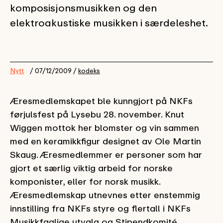
komposisjonsmusikken og den
elektroakustiske musikken i særdeleshet.
Nytt
/ 07/12/2009 /
kodeks
Æresmedlemskapet ble kunngjort på NKFs
førjulsfest på Lysebu 28. november. Knut
Wiggen mottok her blomster og vin sammen
med en keramikkfigur designet av Ole Martin
Skaug. Æresmedlemmer er personer som har
gjort et særlig viktig arbeid for norske
komponister, eller for norsk musikk.
Æresmedlemskap utnevnes etter enstemmig
innstilling fra NKFs styre og flertall i NKFs
Musikkfaglige utvalg og Stipendkomité.