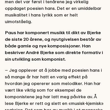
men det var først i tenårene jeg virkelig
oppdaget poesien hans. Det er en umiddelbar
musikalitet i hans lyrikk som er helt
uimotståelig.
Paus har komponert musikk til dikt av Bjerke
de siste 20 årene, og nyutgivelsen består av
både gamle og nye komposisjoner. Han
beskriver André Bjerke som direkte formativ i
sin utvikling som komponist.
– Jeg opplever at å jobbe med poesien hans i
så mange år har hatt en varig effekt på
hvordan jeg opererer som melodiker. Han har
vært like viktig som for eksempel de
komponistene jeg har latt meg påvirke av. Å
lese Bjerke er rett og slett en «musisk-kjemisk»
reaksjon. Det som bor av musikk i et menneske