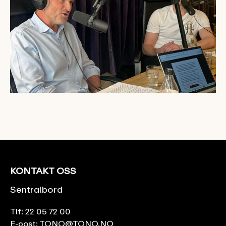
KONTAKT OSS
Sentralbord
Tlf:
22 05 72 00
E-post:
TONO@TONO.NO