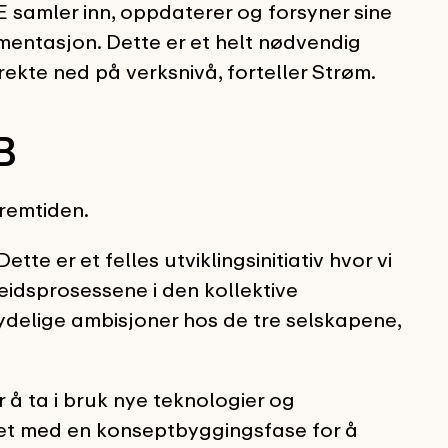
 samler inn, oppdaterer og forsyner sine
mentasjon. Dette er et helt nødvendig
ekte ned på verksnivå, forteller Strøm.
B
remtiden.
ette er et felles utviklingsinitiativ hvor vi
idsprosessene i den kollektive
tydelige ambisjoner hos de tre selskapene,
r å ta i bruk nye teknologier og
bet med en konseptbyggingsfase for å