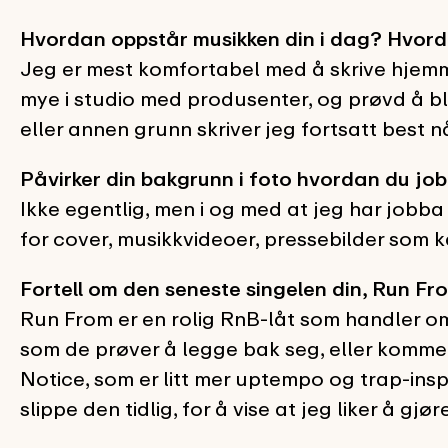
Hvordan oppstår musikken din i dag? Hvord
Jeg er mest komfortabel med å skrive hjemme
mye i studio med produsenter, og prøvd å bli
eller annen grunn skriver jeg fortsatt best nå
Påvirker din bakgrunn i foto hvordan du jo
Ikke egentlig, men i og med at jeg har jobba v
for cover, musikkvideoer, pressebilder som ka
Fortell om den seneste singelen din, Run Fr
Run From er en rolig RnB-låt som handler om
som de prøver å legge bak seg, eller komme s
Notice, som er litt mer uptempo og trap-inspir
slippe den tidlig, for å vise at jeg liker å gjør