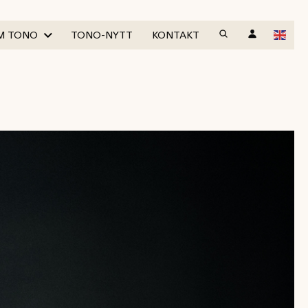
M TONO
TONO-NYTT
KONTAKT