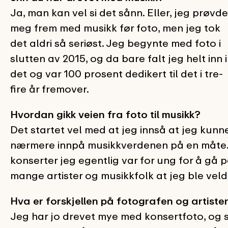
Ja, man kan vel si det sånn. Eller, jeg prøvde
meg frem med musikk før foto, men jeg tok
det aldri så seriøst. Jeg begynte med foto i
slutten av 2015, og da bare falt jeg helt inn i
det og var 100 prosent dedikert til det i tre-
fire år fremover.
Hvordan gikk veien fra foto til musikk?
Det startet vel med at jeg innså at jeg kun
nærmere innpå musikkverdenen på en måte. G
konserter jeg egentlig var for ung for å gå
mange artister og musikkfolk at jeg ble veldi
Hva er forskjellen på fotografen og artist
Jeg har jo drevet mye med konsertfoto, og s