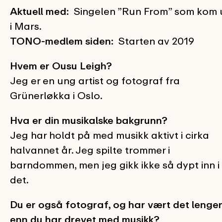
Aktuell med:
Singelen ”Run From” som kom 
i Mars.
TONO-medlem siden:
Starten av 2019
Hvem er Ousu Leigh?
Jeg er en ung artist og fotograf fra
Grünerløkka i Oslo.
Hva er din musikalske bakgrunn?
Jeg har holdt på med musikk aktivt i cirka
halvannet år. Jeg spilte trommer i
barndommen, men jeg gikk ikke så dypt inn i
det.
Du er også fotograf, og har vært det lenge
enn du har drevet med musikk?