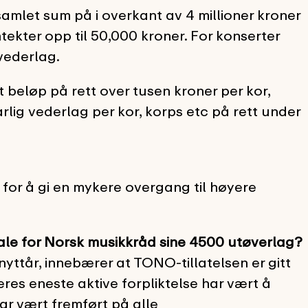
mlet sum på i overkant av 4 millioner kroner
tekter opp til 50,000 kroner. For konserter
 vederlag.
t beløp på rett over tusen kroner per kor,
 årlig vederlag per kor, korps etc på rett under
 for å gi en mykere overgang til høyere
ale for Norsk musikkråd sine 4500 utøverlag?
yttår, innebærer at TONO-tillatelsen er gitt
eres eneste aktive forpliktelse har vært å
ar vært fremført på alle