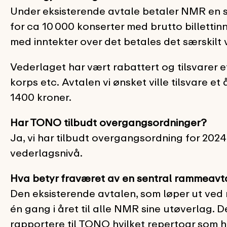
Under eksisterende avtale betaler NMR en sa
for ca 10 000 konserter med brutto billettinn
med inntekter over det betales det særskilt
Vederlaget har vært rabattert og tilsvarer e
korps etc. Avtalen vi ønsket ville tilsvare et
1400 kroner.
Har TONO tilbudt overgangsordninger?
Ja, vi har tilbudt overgangsordning for 2024
vederlagsnivå.
Hva betyr fraværet av en sentral rammeavt
Den eksisterende avtalen, som løper ut ved n
én gang i året til alle NMR sine utøverlag. D
rapportere til TONO hvilket repertoar som h