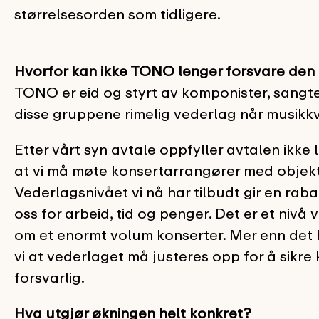
størrelsesorden som tidligere.
Hvorfor kan ikke TONO lenger forsvare den r
TONO er eid og styrt av komponister, sangte
disse gruppene rimelig vederlag når musikk
Etter vårt syn avtale oppfyller avtalen ikke l
at vi må møte konsertarrangører med objektiv
Vederlagsnivået vi nå har tilbudt gir en rab
oss for arbeid, tid og penger. Det er et nivå v
om et enormt volum konserter. Mer enn det ha
vi at vederlaget må justeres opp for å sikr
forsvarlig.
Hva utgjør økningen helt konkret?