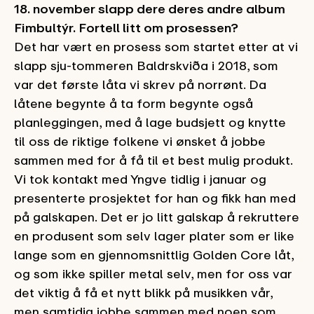
18. november slapp dere deres andre album
Fimbultýr. Fortell litt om prosessen?
Det har vært en prosess som startet etter at vi
slapp sju-tommeren Baldrskviða i 2018, som
var det første låta vi skrev på norrønt. Da
låtene begynte å ta form begynte også
planleggingen, med å lage budsjett og knytte
til oss de riktige folkene vi ønsket å jobbe
sammen med for å få til et best mulig produkt.
Vi tok kontakt med Yngve tidlig i januar og
presenterte prosjektet for han og fikk han med
på galskapen. Det er jo litt galskap å rekruttere
en produsent som selv lager plater som er like
lange som en gjennomsnittlig Golden Core låt,
og som ikke spiller metal selv, men for oss var
det viktig å få et nytt blikk på musikken vår,
men samtidig jobbe sammen med noen som