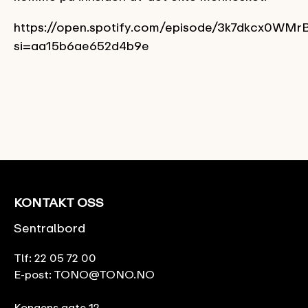
https://open.spotify.com/episode/3k7dkcx0W
si=aa15b6ae652d4b9e
KONTAKT OSS
Sentralbord
Tlf:
22 05 72 00
E-post:
TONO@TONO.NO
Kongens gate 12