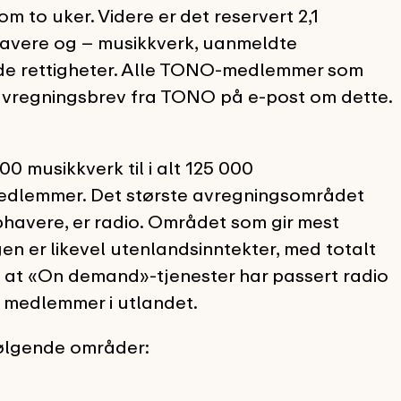
m to uker. Videre er det reservert 2,1
tshavere og – musikkverk, uanmeldte
de rettigheter. Alle TONO-medlemmer som
 avregningsbrev fra TONO på e-post om dette.
 musikkverk til i alt 125 000
edlemmer. Det største avregningsområdet
havere, er radio. Området som gir mest
 er likevel utenlandsinntekter, med totalt
eg at «On demand»-tjenester har passert radio
 medlemmer i utlandet.
ølgende områder: