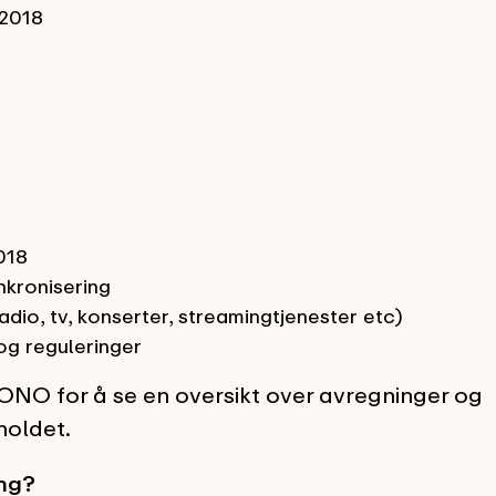
 2018
018
nkronisering
dio, tv, konserter, streamingtjenester etc)
og reguleringer
O for å se en oversikt over avregninger og
holdet.
ng?