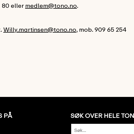
 80 eller
medlem@tono.no
.
t.
Willy.martinsen@tono.no
, mob. 909 65 254
S PÅ
SØK OVER HELE TO