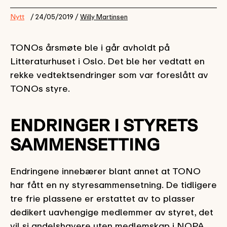
Nytt
/ 24/05/2019 /
Willy Martinsen
TONOs årsmøte ble i går avholdt på
Litteraturhuset i Oslo. Det ble her vedtatt en
rekke vedtektsendringer som var foreslått av
TONOs styre.
ENDRINGER I STYRETS
SAMMENSETTING
Endringene innebærer blant annet at TONO
har fått en ny styresammensetning. De tidligere
tre frie plassene er erstattet av to plasser
dedikert uavhengige medlemmer av styret, det
vil si andelshavere uten medlemskap i NOPA,