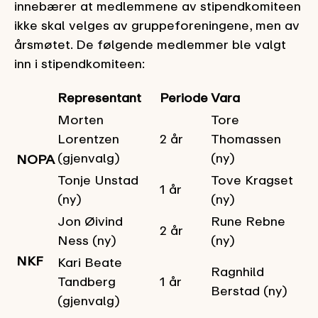
innebærer at medlemmene av stipendkomiteen
ikke skal velges av gruppeforeningene, men av
årsmøtet. De følgende medlemmer ble valgt
inn i stipendkomiteen:
Representant
Periode
Vara
Morten
Tore
Lorentzen
2 år
Thomassen
(gjenvalg)
(ny)
NOPA
Tonje Unstad
Tove Kragset
1 år
(ny)
(ny)
Jon Øivind
Rune Rebne
2 år
Ness (ny)
(ny)
NKF
Kari Beate
Ragnhild
Tandberg
1 år
Berstad (ny)
(gjenvalg)