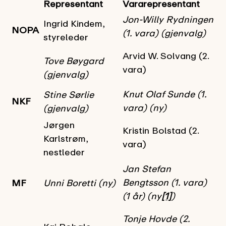
Representant
Vararepresentant
Jon-Willy Rydningen
Ingrid Kindem,
NOPA
(1. vara) (gjenvalg)
styreleder
Arvid W. Solvang (2.
Tove Bøygard
vara)
(gjenvalg)
Knut Olaf Sunde (1.
Stine Sørlie
NKF
vara) (ny)
(gjenvalg)
Jørgen
Kristin Bolstad (2.
Karlstrøm,
vara)
nestleder
Jan Stefan
Bengtsson (1. vara)
MF
Unni Boretti (ny)
(1 år) (ny
[1]
)
Tonje Hovde (2.