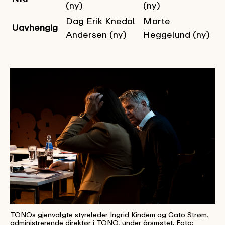
(ny)
(ny)
Dag Erik Knedal
Marte
Uavhengig
Andersen (ny)
Heggelund (ny)
TONOs gjenvalgte styreleder Ingrid Kindem og Cato Strøm,
administrerende direktør i TONO, under årsmøtet. Foto: