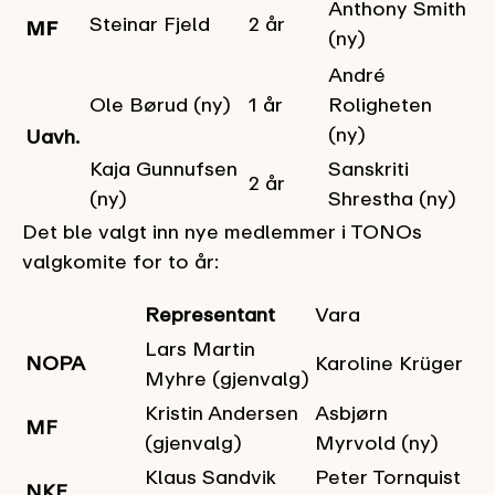
Anthony Smith
Steinar Fjeld
2 år
MF
(ny)
André
Ole Børud (ny)
1 år
Roligheten
(ny)
Uavh.
Kaja Gunnufsen
Sanskriti
2 år
(ny)
Shrestha (ny)
Det ble valgt inn nye medlemmer i TONOs
valgkomite for to år:
Representant
Vara
Lars Martin
NOPA
Karoline Krüger
Myhre (gjenvalg)
Kristin Andersen
Asbjørn
MF
(gjenvalg)
Myrvold (ny)
Klaus Sandvik
Peter Tornquist
NKF