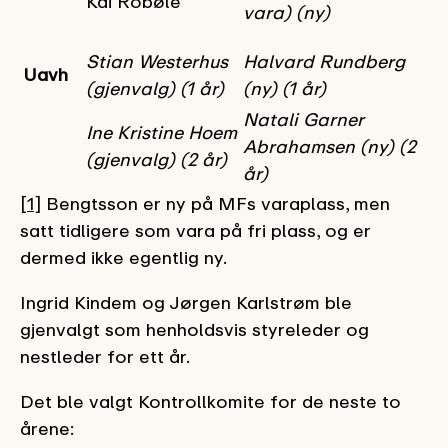
Kai Robøle
vara) (ny)
Stian Westerhus
Halvard Rundberg
Uavh
(gjenvalg) (1 år)
(ny) (1 år)
Natali Garner
Ine Kristine Hoem
Abrahamsen (ny) (2
(gjenvalg) (2 år)
år)
[1]
Bengtsson er ny på MFs varaplass, men
satt tidligere som vara på fri plass, og er
dermed ikke egentlig ny.
Ingrid Kindem og Jørgen Karlstrøm ble
gjenvalgt som henholdsvis styreleder og
nestleder for ett år.
Det ble valgt Kontrollkomite for de neste to
årene: