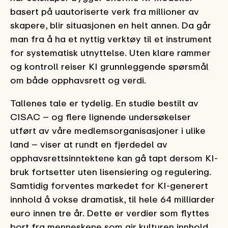
basert på uautoriserte verk fra millioner av
skapere, blir situasjonen en helt annen. Da går
man fra å ha et nyttig verktøy til et instrument
for systematisk utnyttelse. Uten klare rammer
og kontroll reiser KI grunnleggende spørsmål
om både opphavsrett og verdi.
Tallenes tale er tydelig. En studie bestilt av
CISAC – og flere lignende undersøkelser
utført av våre medlemsorganisasjoner i ulike
land – viser at rundt en fjerdedel av
opphavsrettsinntektene kan gå tapt dersom KI-
bruk fortsetter uten lisensiering og regulering.
Samtidig forventes markedet for KI-generert
innhold å vokse dramatisk, til hele 64 milliarder
euro innen tre år. Dette er verdier som flyttes
bort fra menneskene som gir kulturen innhold