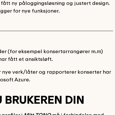
tt ny påloggingsløsning og justert design.
egger for nye funksjoner.
der (for eksempel konsertarrangører m.m)
har fått et ansiktsløft.
r nye verk/låter og rapporterer konserter har
rosoft Azure.
U BRUKEREN DIN
profiler i
Mitt TONO
må i forbindelse med