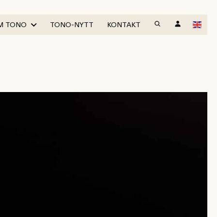
M TONO
TONO-NYTT
KONTAKT