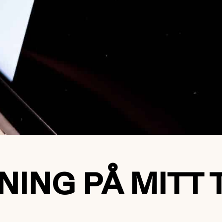
NING PÅ MITT