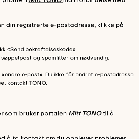
inn din registrerte e-postadresse, klikke på
ykk «Send bekreftelseskode»
kk søppelpost og spamfilter om nødvendig.
å «endre e-post». Du ikke får endret e-postadresse
se,
kontakt TONO
.
r som bruker portalen
Mitt TONO
til å
med å ta kontakt om du opplever problemer.