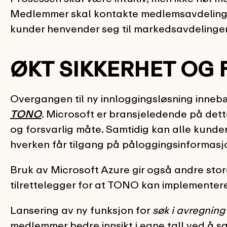
Medlemmer skal kontakte medlemsavdelin
kunder henvender seg til markedsavdeling
ØKT SIKKERHET OG
Overgangen til ny innloggingsløsning innebæ
TONO
. Microsoft er bransjeledende på dett
og forsvarlig måte. Samtidig kan alle kund
hverken får tilgang på påloggingsinformasjon 
Bruk av Microsoft Azure gir også andre stor
tilrettelegger for at TONO kan implementere 
Lansering av ny funksjon for
søk i avregnin
medlemmer bedre innsikt i egne tall ved å 