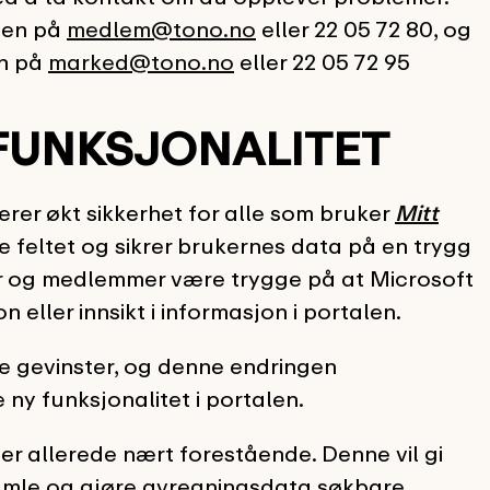
gen på
medlem@tono.no
eller 22 05 72 80, og
en på
marked@tono.no
eller 22 05 72 95
 FUNKSJONALITET
rer økt sikkerhet for alle som bruker
Mitt
e feltet og sikrer brukernes data på en trygg
er og medlemmer være trygge på at Microsoft
eller innsikt i informasjon i portalen.
e gevinster, og denne endringen
ny funksjonalitet i portalen.
g
er allerede nært forestående. Denne vil gi
samle og gjøre avregningsdata søkbare.