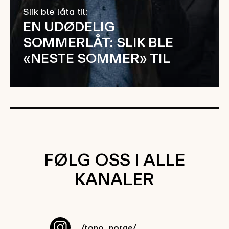
Slik ble låta til:
EN UDØDELIG
SOMMERLÅT: SLIK BLE
«NESTE SOMMER» TIL
FØLG OSS I ALLE
KANALER
/tono_norge/