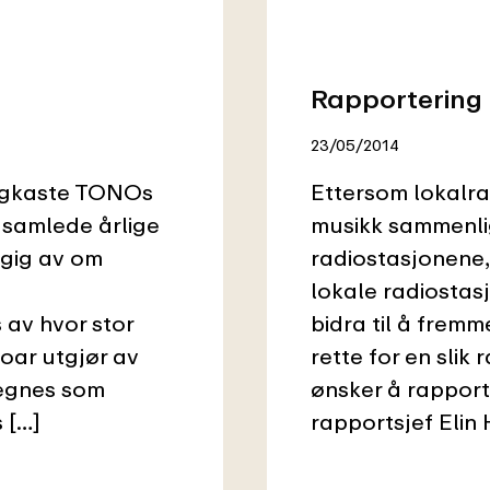
Rapportering 
23/05/2014
ringkaste TONOs
Ettersom lokalra
 samlede årlige
musikk sammenli
ngig av om
radiostasjonene,
lokale radiostas
 av hvor stor
bidra til å frem
oar utgjør av
rette for en slik
regnes som
ønsker å rapport
 […]
rapportsjef Elin 