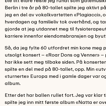
ble litt eldre reiste jeg rundt som gatemusi
Berlin i tre år på 80-tallet spilte jeg aktivt
jeg en del av vokalkvartetten «Plagiacci», 
hverdagen og familieliv tok overhånd, og t
gjorde at jeg utdannet meg til fysioterape
karriere innenfor eiendomsbransjen og byutv
Så, da jeg fylte 60 utfordret min kone meg p
utsolgt konsert – «Roar Dons og Venner» – på
har ikke sett meg tilbake siden. På konserten
spilte en del med på 80-tallet, opp. Min «ut
«turnerte» Europa med i gamle dager var ogs
album.
Etter det har ballen rullet fort. Jeg var klar 
spilte jeg inn mitt første album «Natta er ov