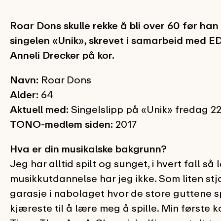
Roar Dons skulle rekke å bli over 60 før ha
singelen «Unik», skrevet i samarbeid med 
Anneli Drecker på kor.
Navn:
Roar Dons
Alder:
64
Aktuell med:
Singelslipp på «Unik» fredag 2
TONO-medlem siden:
2017
Hva er din musikalske bakgrunn?
Jeg har alltid spilt og sunget, i hvert fall 
musikkutdannelse har jeg ikke. Som liten stjal
garasje i nabolaget hvor de store guttene sp
kjæreste til å lære meg å spille. Min første 