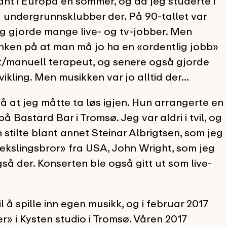
kant i Europa en sommer, og da jeg studerte i
 på undergrunnsklubber der. På 90-tallet var
og gjorde mange live- og tv-jobber. Men
anken på at man må jo ha en «ordentlig jobb»
ut/manuell terapeut, og senere også gjorde
ikling. Men musikken var jo alltid der…
å at jeg måtte ta løs igjen. Hun arrangerte en
 Bastard Bar i Tromsø. Jeg var aldri i tvil, og
 stilte blant annet Steinar Albrigtsen, som jeg
vekslingsbror» fra USA, John Wright, som jeg
å der. Konserten ble også gitt ut som live-
til å spille inn egen musikk, og i februar 2017
er» i Kysten studio i Tromsø. Våren 2017