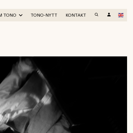
M TONO
TONO-NYTT
KONTAKT