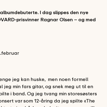
n albumdebuterte. I dag slippes den nye
EDVARD-prisvinner Ragnar Olsen – og med
2.februar
så lenge jeg kan huske, men noen formell
 jeg min fars gitar, og snek meg ut til en
ilte i band. Og jeg tvang min storesøsters
konsert var som 12-åring da jeg spilte «The