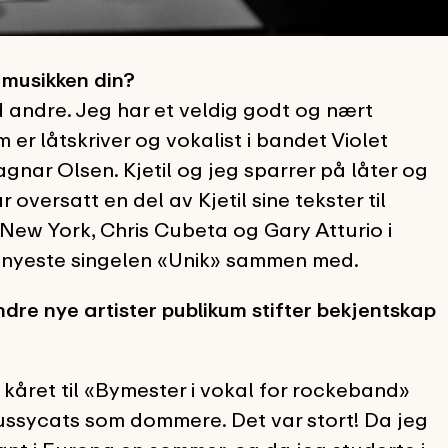
musikken din?
d andre. Jeg har et veldig godt og nært
r låtskriver og vokalist i bandet Violet
nar Olsen. Kjetil og jeg sparrer på låter og
oversatt en del av Kjetil sine tekster til
i New York, Chris Cubeta og Gary Atturio i
n nyeste singelen «Unik» sammen med.
ndre nye artister publikum stifter bekjentskap
k kåret til «Bymester i vokal for rockeband»
Pussycats som dommere. Det var stort! Da jeg