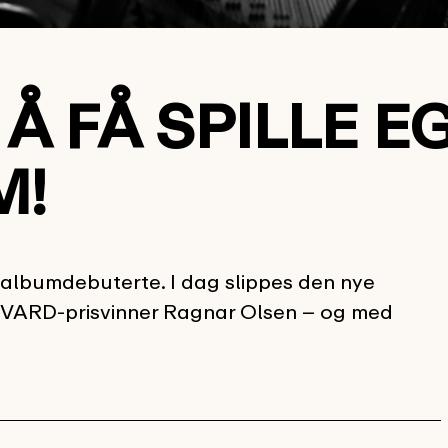
K Å FÅ SPILLE 
M!
n albumdebuterte. I dag slippes den nye
EDVARD-prisvinner Ragnar Olsen – og med