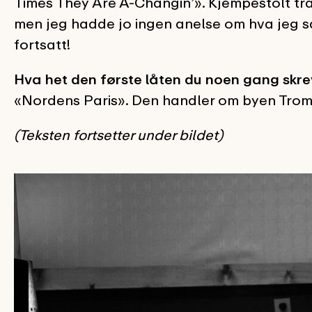
Times They Are A-Changin’». Kjempestolt tra
men jeg hadde jo ingen anelse om hva jeg s
fortsatt!
Hva het den første låten du noen gang skr
«Nordens Paris». Den handler om byen Troms
(Teksten fortsetter under bildet)