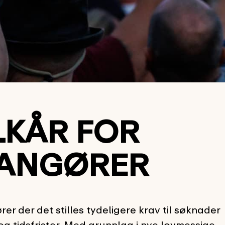
LKÅR FOR
ANGØRER
er der det stilles tydeligere krav til søknader
g tidsfrister. Med grunnlag i nye lovmessige