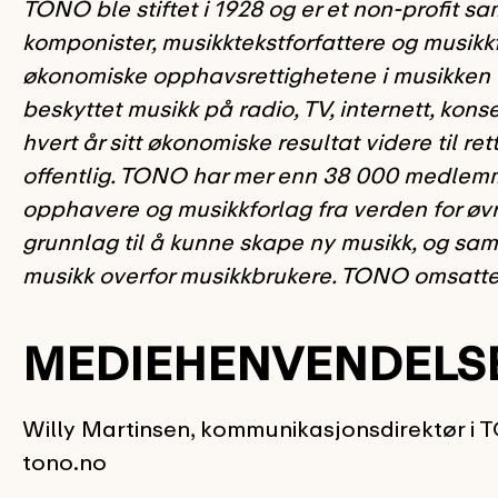
TONO ble stiftet i 1928 og er et non-profit s
komponister, musikktekstforfattere og musikk
økonomiske opphavsrettighetene i musikken de
beskyttet musikk på radio, TV, internett, kons
hvert år sitt økonomiske resultat videre til ret
offentlig. TONO har mer enn 38 000 medlemme
opphavere og musikkforlag fra verden for øv
grunnlag til å kunne skape ny musikk, og saml
musikk overfor musikkbrukere. TONO omsatte i 
MEDIEHENVENDELS
Willy Martinsen, kommunikasjonsdirektør i T
tono.no