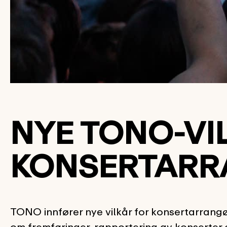
NYE TONO-VI
KONSERTARR
TONO innfører nye vilkår for konsertarrangør
om fremføringer, rapportering av konserter o