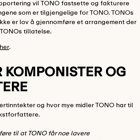
pportering vil TONO fastsette og fakturere
ngene som er tilgjengelige for TONO. TONOs
 ikke er lov å gjennomføre et arrangement der
 TONOs tillatelse.
her
.
R KOMPONISTER OG
TERE
inntekter og hvor mye midler TONO har til
stforfattere.
føre til at TONO får noe lavere