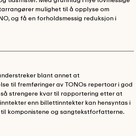
tarrangører mulighet til å opplyse om
NO, og få en forholdsmessig reduksjon i
 understreker blant annet at
se til fremføringer av TONOs repertoar i god
gså strengere kvar til rapportering etter at
nntekter enn billettinntekter kan hensyntas i
lag til komponistene og sangtekstforfatterne.