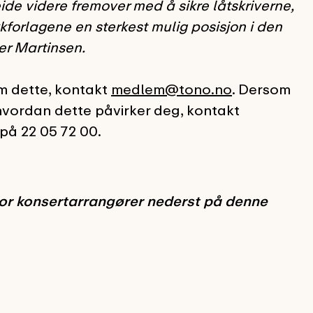
beide videre fremover med å sikre låtskriverne,
forlagene en sterkest mulig posisjon i den
er Martinsen.
 dette, kontakt
medlem@tono.no
. Dersom
vordan dette påvirker deg, kontakt
på 22 05 72 00.
or konsertarrangører nederst på denne