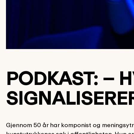
PODKAST: – 
SIGNALISERER
Gjennom 50 år har komponist og meningsytr
kunstutrykkenes sak i offentligheten. Hun e