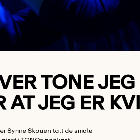
HVER TONE JEG
 AT JEG ER KV
er Synne Skouen talt de smale
r gjest i TONOs podkast.