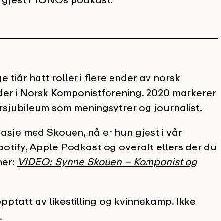
år hatt roller i flere ender av norsk
leder i Norsk Komponistforening. 2020 markerer
sjubileum som meningsytrer og journalist.
sje med Skouen, nå er hun gjest i vår
otify, Apple Podkast og overalt ellers der du
her:
VIDEO: Synne Skouen – Komponist og
ptatt av likestilling og kvinnekamp. Ikke
.