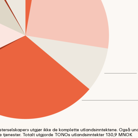
østerselskaper» utgjør ikke de komplette utlandsinntektene. Også un
le tjenester. Totalt utgjorde TONOs utlandsinntekter 130,9 MNOK