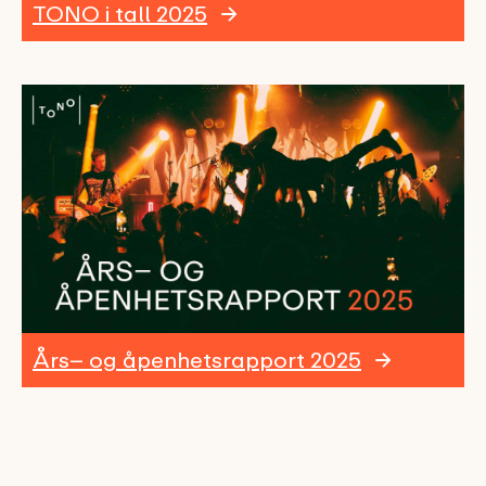
TONO i tall 2025
Års– og åpenhetsrapport 2025