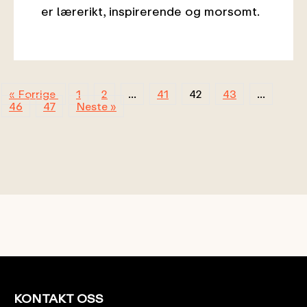
er lærerikt, inspirerende og morsomt.
« Forrige
1
2
…
41
42
43
…
46
47
Neste »
KONTAKT OSS