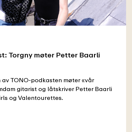
 Torgny møter Petter Baarli
n av TONO-podkasten møter «vår
am gitarist og låtskriver Petter Baarli
irls og Valentourettes.