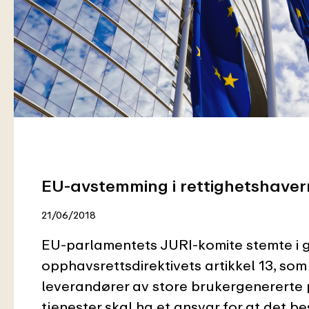
EU-avstemming i rettighetshaver
21/06/2018
EU-parlamentets JURI-komite stemte i g
opphavsrettsdirektivets artikkel 13, som 
leverandører av store brukergenererte 
tjenester skal ha et ansvar for at det b