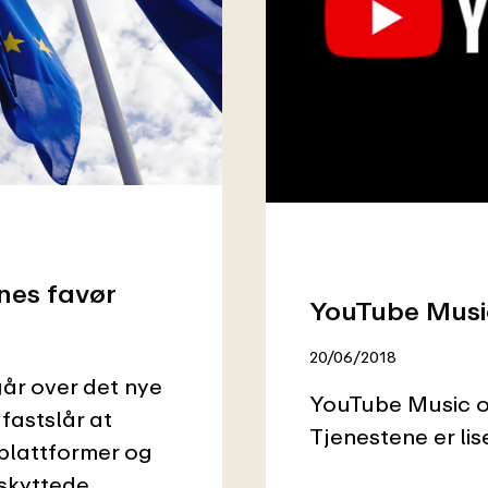
nes favør
YouTube Music
20/06/2018
år over det nye
YouTube Music o
fastslår at
Tjenestene er li
plattformer og
eskyttede