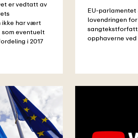
et er vedtatt av
EU-parlamentet s
rets
lovendringen for
 ikke har vært
sangtekstforfatter
g som eventuelt
opphaverne ved å
fordeling i 2017