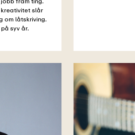
 jobb fram ting.
reativitet slår
rg om låtskriving.
på syv år.