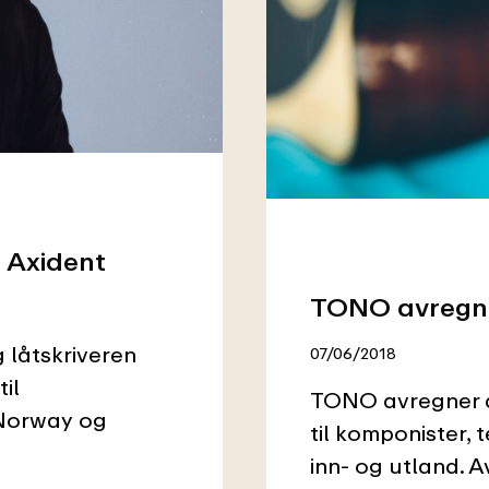
 Axident
TONO avregner
låtskriveren
07/06/2018
il
TONO avregner de
 Norway og
til komponister, 
inn- og utland. 