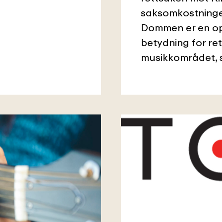
saksomkostninger
Dommen er en op
betydning for re
musikkområdet, s