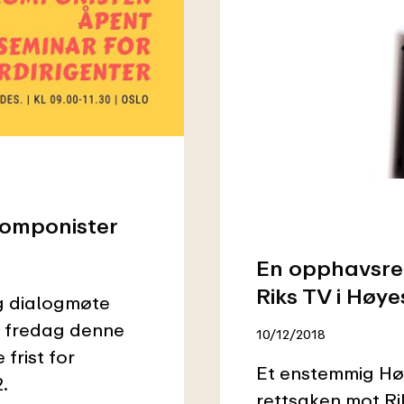
komponister
En opphavsre
Riks TV i Høye
og dialogmøte
å fredag denne
10/12/2018
 frist for
Et enstemmig Høy
.
rettsaken mot Rik