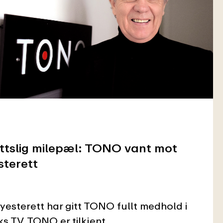
ttslig milepæl: TONO vant mot
sterett
esterett har gitt TONO fullt medhold i
s TV. TONO er tilkjent