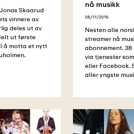
nå musikk
, Jonas Skaarud
08/11/2018
ets vinnere av
ig deles ut av
Nesten alle nors
elt ut første
streamer nå musi
l å motta et nytt
abonnement. 38 p
ruholmen.
via tjenester som
eller Facebook. 
aller yngste musi