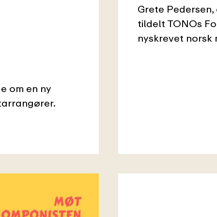
Grete Pedersen, d
tildelt TONOs For
nyskrevet norsk 
ge om en ny
tarrangører.