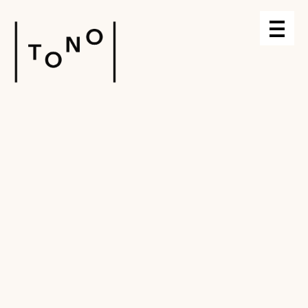
BRUK AV INNSPILT
MUSIKK I
TEATERFORESTILLINGER
Før du bruker innspilt musikk (på lydopptak
eller audiovisuelle opptak) i en