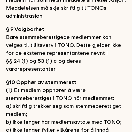
Meddelelsen må skje skriftlig til TONOs
administrasjon.
§ 9 Valgbarhet
Bare stemmeberettigede medlemmer kan
velges til tillitsverv i TONO.
Dette gjelder ikke
for de eksterne representantene
nevnt i
§
§
24
(1)
og 53
(1) c
og deres
vararepresentanter.
§10 Opphør av stemmerett
(1) Et medlem opphører å være
stemmeberettiget i TONO når medlemmet:
a) skriftlig trekker seg som stemmeberettiget
medlem;
b) ikke lenger har medlemsavtale med TONO;
c) ikke lenger fyller vilkårene for å inngå