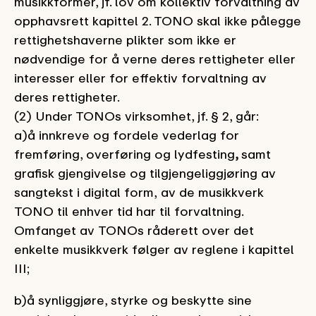
musikkformer, jf. lov om kollektiv forvaltning av
opphavsrett kapittel 2. TONO skal ikke pålegge
rettighetshaverne plikter som ikke er
nødvendige for å verne deres rettigheter eller
interesser eller for effektiv forvaltning av
deres rettigheter.
(2) Under TONOs virksomhet, jf. § 2, går:
a)
å innkreve og fordele vederlag for
fremføring, overføring og lydfesting
,
samt
grafisk gjengivelse og tilgjengeliggjøring av
sangtekst i digital form,
av de musikkverk
TONO til enhver tid har til forvaltning.
Omfanget av TONOs råderett over det
enkelte musikkverk følger av reglene i kapittel
III;
b)å synliggjøre, styrke og beskytte sine