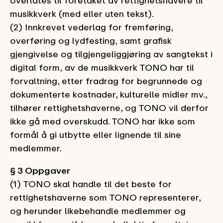
overlates til foretaket av rettighetshavere til
musikkverk (med eller uten tekst).
(2) Innkrevet vederlag for fremføring,
overføring og lydfesting
,
samt grafisk
gjengivelse og tilgjengeliggjøring av sangtekst i
digital form,
av de musikkverk TONO har til
forvaltning, etter fradrag for begrunnede og
dokumenterte kostnader, kulturelle midler mv.,
tilhører rettighetshaverne, og TONO vil derfor
ikke gå med overskudd. TONO har ikke som
formål å gi utbytte eller lignende til sine
medlemmer.
§ 3 Oppgaver
(1) TONO skal handle til det beste for
rettighetshaverne som TONO representerer,
og herunder likebehandle medlemmer og