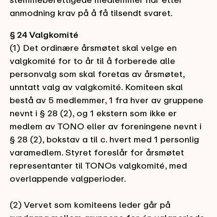
anmodning krav på å få tilsendt svaret.
§ 24 Valgkomité
(1) Det ordinære årsmøtet skal velge en
valgkomité for to år til å forberede alle
personvalg som skal foretas av årsmøtet,
unntatt valg av valgkomité. Komiteen skal
bestå av 5 medlemmer, 1 fra hver av gruppene
nevnt i § 28 (2),
og
1 ekstern som ikke er
medlem av TONO eller av foreningene nevnt i
§ 28 (2), bokstav a til c.
hvert med 1 personlig
varamedlem. Styret foreslår for årsmøtet
representanter til TONOs valgkomité,
med
overlappende
valgpe
r
i
oder.
(2) Vervet som komiteens leder går på