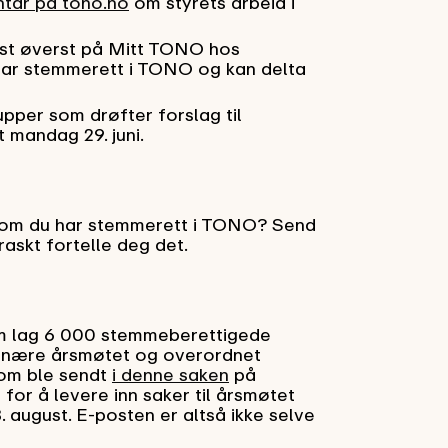
tar på tono.no
om styrets arbeid i
ekst øverst på Mitt TONO hos
ar stemmerett i TONO og kan delta
upper som drøfter forslag til
 mandag 29. juni.
på om du har stemmerett i TONO? Send
askt fortelle deg det.
om lag 6 000 stemmeberettigede
inære årsmøtet og overordnet
som ble sendt
i denne saken
på
for å levere inn saker til årsmøtet
8. august. E-posten er altså ikke selve