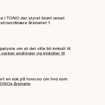
te i TONO der styret blant annet
kstraordinære årsmøtet 1.
yste om at det ville bli innkalt til
arsler endringer og innkaller til
rt en sak på tono.no om hva som
 TONOs årsmøte