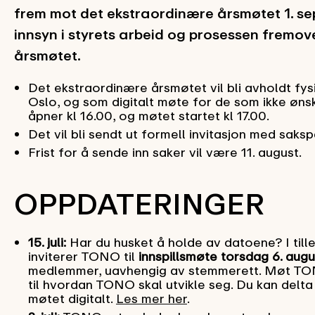
frem mot det ekstraordinære årsmøtet 1. se
innsyn i styrets arbeid og prosessen fremo
årsmøtet.
Det ekstraordinære årsmøtet vil bli avholdt fysi
Oslo, og som digitalt møte for de som ikke ønske
åpner kl 16.00, og møtet startet kl 17.00.
Det vil bli sendt ut formell invitasjon med saksp
Frist for å sende inn saker vil være 11. august.
OPPDATERINGER
15. juli:
Har du husket å holde av datoene? I till
inviterer TONO til
innspillsmøte torsdag 6. augu
medlemmer, uavhengig av stemmerett. Møt TONO
til hvordan TONO skal utvikle seg. Du kan delta
møtet digitalt.
Les mer her
.