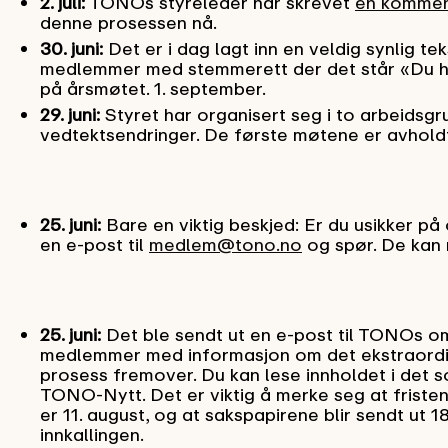
2. juli:
TONOs styreleder har skrevet
en kommen
denne prosessen nå.
30. juni:
Det er i dag lagt inn en veldig synlig t
medlemmer med stemmerett der det står «Du h
på årsmøtet. 1. september.
29. juni:
Styret har organisert seg i to arbeidsgr
vedtektsendringer. De første møtene er avholdt
25. juni:
Bare en viktig beskjed: Er du usikker 
en e-post til
medlem@tono.no
og spør. De kan r
25. juni:
Det ble sendt ut en e-post til TONOs 
medlemmer med informasjon om det ekstraord
prosess fremover. Du kan lese innholdet i det 
TONO-Nytt. Det er viktig å merke seg at fristen 
er 11. august, og at sakspapirene blir sendt ut 1
innkallingen.