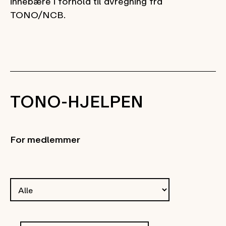
innebære i forhold til avregning fra
TONO/NCB.
TONO-HJELPEN
For medlemmer