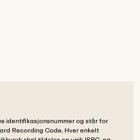
ns identifikasjonsnummer og står for
dard Recording Code. Hver enkelt
sikkverk skal tildeles en unik ISRC, og