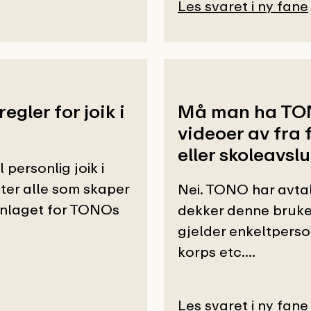
Les svaret i ny fane
gler for joik i
Må man ha TONO
videoer av fra 
eller skoleavsl
personlig joik i
er alle som skaper
Nei. TONO har avt
nnlaget for TONOs
dekker denne bruken
gjelder enkeltperson
korps etc....
Les svaret i ny fane