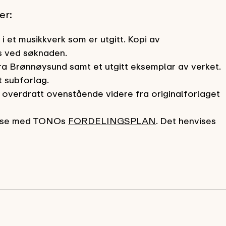
er:
 et musikkverk som er utgitt. Kopi av
es ved søknaden.
ra Brønnøysund samt et utgitt eksemplar av verket.
t subforlag.
g overdratt ovenstående videre fra originalforlaget
else med TONOs
FORDELINGSPLAN
. Det henvises