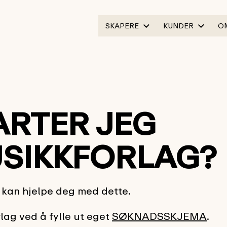
SKAPERE
KUNDER
O
RTER JEG
USIKKFORLAG?
e kan hjelpe deg med dette.
lag ved å fylle ut eget
SØKNADSSKJEMA
.