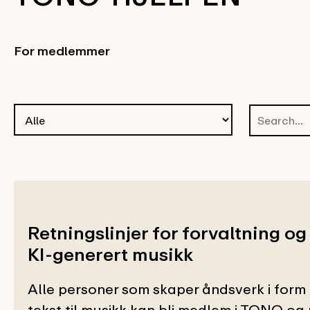
For medlemmer
Retningslinjer for forvaltning og
KI-generert musikk
Alle personer som skaper åndsverk i form 
tekst til musikk kan bli medlem i TONO og 