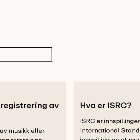
 registrering av
Hva er ISRC?
ISRC er innspillinge
International Stan
av musikk eller
innspilling av et mu
registrere sine