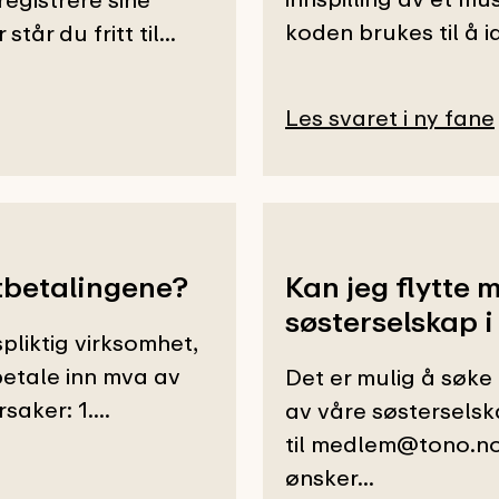
koden brukes til å i
r du fritt til...
Les svaret i ny fane
tbetalingene?
Kan jeg flytte 
søsterselskap i
liktig virksomhet,
 betale inn mva av
Det er mulig å søke
aker: 1....
av våre søsterselsk
til medlem@tono.no
ønsker...