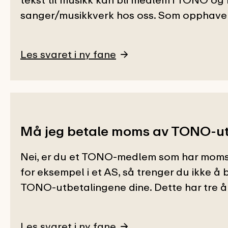
sanger/musikkverk hos oss. Som opphaver stå
Les svaret i ny fane
Må jeg betale moms av TONO-u
Nei, er du et TONO-medlem som har momsp
for eksempel i et AS, så trenger du ikke å
TONO-utbetalingene dine. Dette har tre års
Les svaret i ny fane